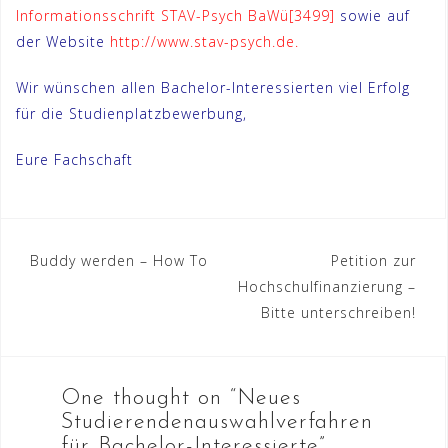
Informationsschrift STAV-Psych BaWü[3499]
sowie auf
der Website
http://www.stav-psych.de.
Wir wünschen allen Bachelor-Interessierten viel Erfolg
für die Studienplatzbewerbung,
Eure Fachschaft
Beitragsnavigation
Buddy werden – How To
Petition zur
Hochschulfinanzierung –
Bitte unterschreiben!
One thought on “
Neues
Studierendenauswahlverfahren
für Bachelor-Interessierte
”