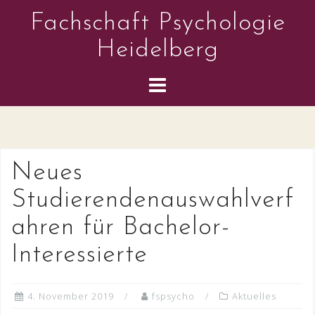
Skip
Fachschaft Psychologie
to
content
Heidelberg
Neues
Studierendenauswahlverf
ahren für Bachelor-
Interessierte
4. November 2019
fspsycho
Aktuelles